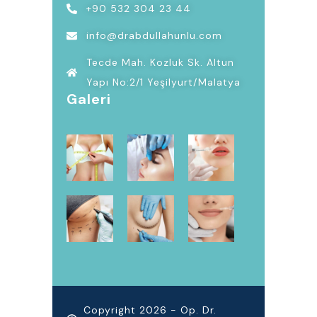
+90 532 304 23 44
info@drabdullahunlu.com
Tecde Mah. Kozluk Sk. Altun
Yapı No:2/1 Yeşilyurt/Malatya
Galeri
Copyright 2026 - Op. Dr.