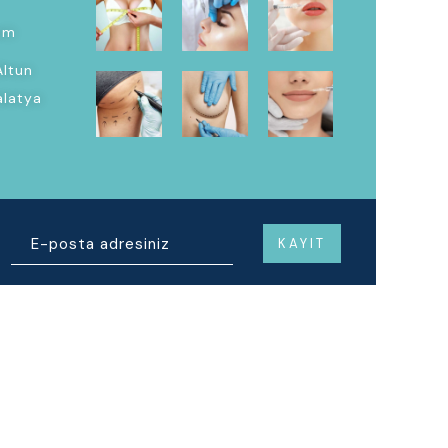
om
Altun
alatya