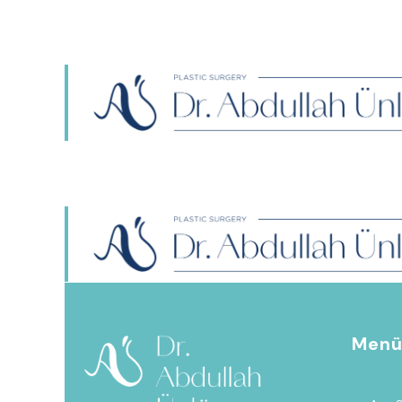
TECDE MAH. KOZLUK SK. ALTUN YAPI NO:
YEŞILYURT/MALATYA333333333
TECDE MAH. KOZLUK SK. ALTUN YAPI NO:
YEŞILYURT/MALATYA333333333
Men