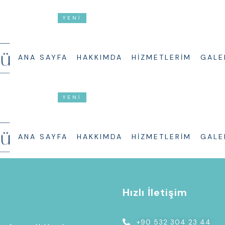
2/1
YENİ
SOPRANO TITANIUM SPECIAL EDI
ANA SAYFA
HAKKIMDA
HIZMETLERIM
GALE
2/1
YENİ
SOPRANO TITANIUM SPECIAL EDI
ANA SAYFA
HAKKIMDA
HIZMETLERIM
GALE
ü
Hızlı İletişim
+90 532 304 23 44