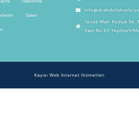
Sayfa
Hakkımda
info@drabdullahunlu.c
tlerim
Galeri
Tecde Mah. Kozluk Sk. 
im
Yapı No:2/1 Yeşilyurt/M
Kayısı Web İnternet Hizmetleri