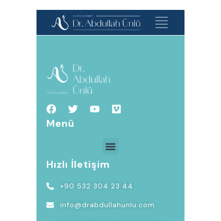
Menü
Hızlı İletişim
+90 532 304 23 44
info@drabdullahunlu.com