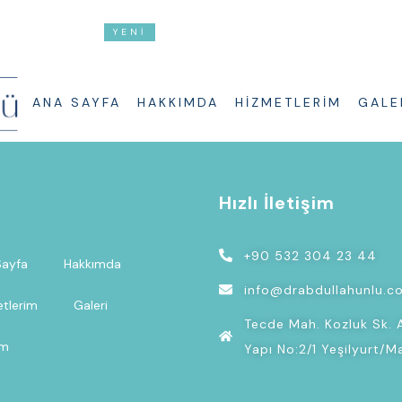
2/1
YENİ
SOPRANO TITANIUM SPECIAL EDI
ANA SAYFA
HAKKIMDA
HIZMETLERIM
GALE
ü
Hızlı İletişim
+90 532 304 23 44
Sayfa
Hakkımda
info@drabdullahunlu.c
tlerim
Galeri
Tecde Mah. Kozluk Sk. 
im
Yapı No:2/1 Yeşilyurt/M