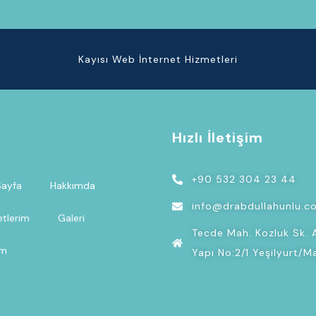
Kayısı Web İnternet Hizmetleri
ü
Hızlı İletişim
+90 532 304 23 44
Sayfa
Hakkımda
info@drabdullahunlu.c
tlerim
Galeri
Tecde Mah. Kozluk Sk. 
im
Yapı No:2/1 Yeşilyurt/M