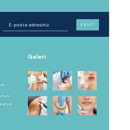
Galeri
om
Altun
alatya