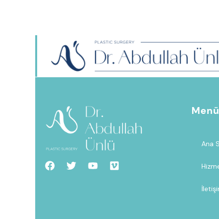
TECDE MAH. KOZLUK SK. ALTUN YAPI NO:
YEŞILYURT/MALATYA333333333
Men
Ana 
Hizme
İletiş